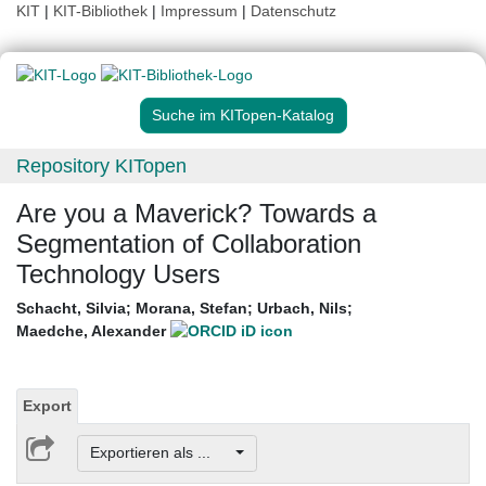
KIT
|
KIT-Bibliothek
|
Impressum
|
Datenschutz
Suche im KITopen-Katalog
Repository KITopen
Are you a Maverick? Towards a
Segmentation of Collaboration
Technology Users
Schacht, Silvia
;
Morana, Stefan
;
Urbach, Nils
;
Maedche, Alexander
Export
Exportieren als ...