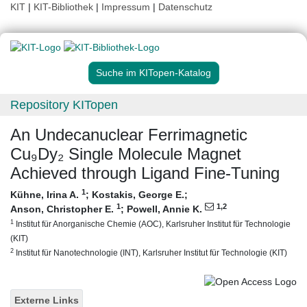
KIT
|
KIT-Bibliothek
|
Impressum
|
Datenschutz
Suche im KITopen-Katalog
Repository KITopen
An Undecanuclear Ferrimagnetic
Cu₉Dy₂ Single Molecule Magnet
Achieved through Ligand Fine-Tuning
1
Kühne, Irina A.
;
Kostakis, George E.
;
1
1
,2
Anson, Christopher E.
;
Powell, Annie K.
1
Institut für Anorganische Chemie (AOC), Karlsruher Institut für Technologie
(KIT)
2
Institut für Nanotechnologie (INT), Karlsruher Institut für Technologie (KIT)
Externe Links