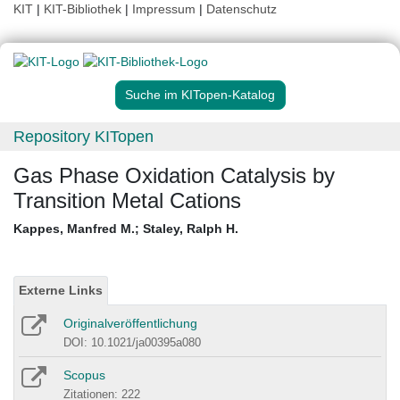
KIT
|
KIT-Bibliothek
|
Impressum
|
Datenschutz
Suche im KITopen-Katalog
Repository KITopen
Gas Phase Oxidation Catalysis by
Transition Metal Cations
Kappes, Manfred M.
;
Staley, Ralph H.
Externe Links
Originalveröffentlichung
DOI: 10.1021/ja00395a080
Scopus
Zitationen: 222