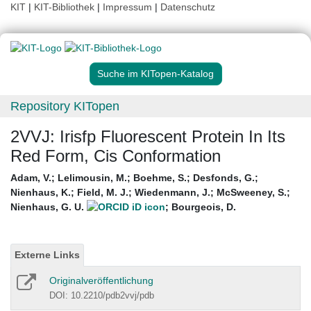
KIT
|
KIT-Bibliothek
|
Impressum
|
Datenschutz
Suche im KITopen-Katalog
Repository KITopen
2VVJ: Irisfp Fluorescent Protein In Its
Red Form, Cis Conformation
Adam, V.
;
Lelimousin, M.
;
Boehme, S.
;
Desfonds, G.
;
Nienhaus, K.
;
Field, M. J.
;
Wiedenmann, J.
;
McSweeney, S.
;
Nienhaus, G. U.
;
Bourgeois, D.
Externe Links
Originalveröffentlichung
DOI: 10.2210/pdb2vvj/pdb