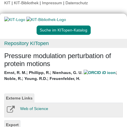
KIT
|
KIT-Bibliothek
|
Impressum
|
Datenschutz
Suche im KITopen-Katalog
Repository KITopen
Pressure modulation perturbation of
protein motions
Ernst, R. M.
;
Phillipp, R.
;
Nienhaus, G. U.
;
Noble, R.
;
Young. R.D.
;
Freuenfelder, H.
Externe Links
Web of Science
Export