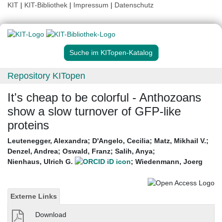
KIT
|
KIT-Bibliothek
|
Impressum
|
Datenschutz
Suche im KITopen-Katalog
Repository KITopen
It's cheap to be colorful - Anthozoans
show a slow turnover of GFP-like
proteins
Leutenegger, Alexandra
;
D'Angelo, Cecilia
;
Matz, Mikhail V.
;
Denzel, Andrea
;
Oswald, Franz
;
Salih, Anya
;
Nienhaus, Ulrich G.
;
Wiedenmann, Joerg
Externe Links
Download