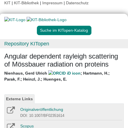
KIT
|
KIT-Bibliothek
|
Impressum
|
Datenschutz
Suche im KITopen-Katalog
Repository KITopen
Angular dependent rayleigh scattering
of Mössbauer radiation on proteins
Nienhaus, Gerd Ulrich
;
Hartmann, H.
;
Parak, F.
;
Heinzl, J.
;
Huenges, E.
Externe Links
Originalveröffentlichung
DOI: 10.1007/BF02351614
Scopus