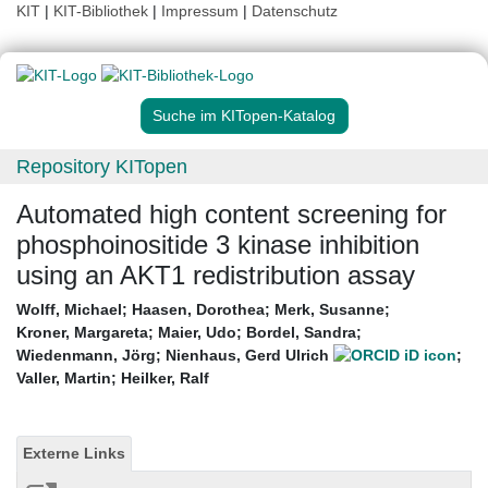
KIT
|
KIT-Bibliothek
|
Impressum
|
Datenschutz
Suche im KITopen-Katalog
Repository KITopen
Automated high content screening for
phosphoinositide 3 kinase inhibition
using an AKT1 redistribution assay
Wolff, Michael
;
Haasen, Dorothea
;
Merk, Susanne
;
Kroner, Margareta
;
Maier, Udo
;
Bordel, Sandra
;
Wiedenmann, Jörg
;
Nienhaus, Gerd Ulrich
;
Valler, Martin
;
Heilker, Ralf
Externe Links