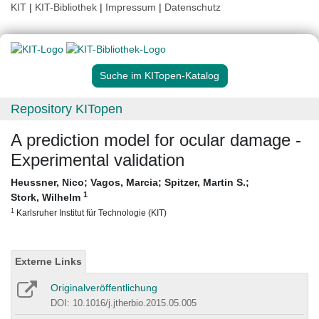
KIT
|
KIT-Bibliothek
|
Impressum
|
Datenschutz
Suche im KITopen-Katalog
Repository KITopen
A prediction model for ocular damage -
Experimental validation
Heussner, Nico
;
Vagos, Marcia
;
Spitzer, Martin S.
;
1
Stork, Wilhelm
1
Karlsruher Institut für Technologie (KIT)
Externe Links
Originalveröffentlichung
DOI: 10.1016/j.jtherbio.2015.05.005