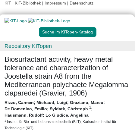
KIT
|
KIT-Bibliothek
|
Impressum
|
Datenschutz
Suche im KITopen-Katalog
Repository KITopen
Biosurfactant activity, heavy metal
tolerance and characterization of
Joostella strain A8 from the
Mediterranean polychaete Megalomma
claparedei (Gravier, 1906)
Rizzo, Carmen
;
Michaud, Luigi
;
Graziano, Marco
;
1
De Domenico, Emilio
;
Syldatk, Christoph
;
Hausmann, Rudolf
;
Lo Giudice, Angelina
1
Institut für Bio- und Lebensmitteltechnik (BLT), Karlsruher Institut für
Technologie (KIT)