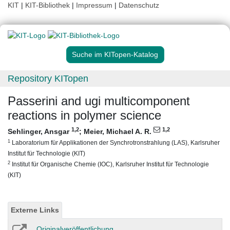
KIT
|
KIT-Bibliothek
|
Impressum
|
Datenschutz
Suche im KITopen-Katalog
Repository KITopen
Passerini and ugi multicomponent
reactions in polymer science
1
,2
1
,2
Sehlinger, Ansgar
;
Meier, Michael A. R.
1
Laboratorium für Applikationen der Synchrotronstrahlung (LAS), Karlsruher
Institut für Technologie (KIT)
2
Institut für Organische Chemie (IOC), Karlsruher Institut für Technologie
(KIT)
Externe Links
Originalveröffentlichung