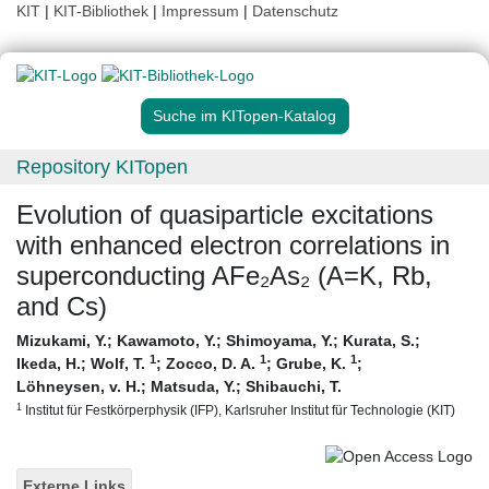
KIT
|
KIT-Bibliothek
|
Impressum
|
Datenschutz
Suche im KITopen-Katalog
Repository KITopen
Evolution of quasiparticle excitations
with enhanced electron correlations in
superconducting AFe₂As₂ (A=K, Rb,
and Cs)
Mizukami, Y.
;
Kawamoto, Y.
;
Shimoyama, Y.
;
Kurata, S.
;
1
1
1
Ikeda, H.
;
Wolf, T.
;
Zocco, D. A.
;
Grube, K.
;
Löhneysen, v. H.
;
Matsuda, Y.
;
Shibauchi, T.
1
Institut für Festkörperphysik (IFP), Karlsruher Institut für Technologie (KIT)
Externe Links