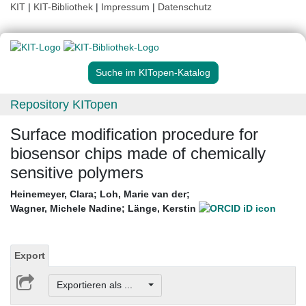
KIT
|
KIT-Bibliothek
|
Impressum
|
Datenschutz
Suche im KITopen-Katalog
Repository KITopen
Surface modification procedure for
biosensor chips made of chemically
sensitive polymers
Heinemeyer, Clara
;
Loh, Marie van der
;
Wagner, Michele Nadine
;
Länge, Kerstin
Export
Exportieren als ...