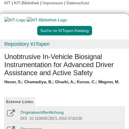
KIT
|
KIT-Bibliothek
|
Impressum
|
Datenschutz
Suche im KITopen-Katalog
Repository KITopen
Unobtrusive In-Vehicle Biosignal
Instrumentation for Advanced Driver
Assistance and Active Safety
Heuer, S.
;
Chamadiya, B.
;
Gharbi, A.
;
Kunze, C.
;
Wagner, M.
Externe Links
Originalveröffentlichung
DOI: 10.1109/IECBES.2010.5742238