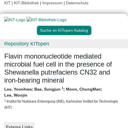
KIT
|
KIT-Bibliothek
|
Impressum
|
Datenschutz
Suche im KITopen-Katalog
Repository KITopen
Flavin mononucleotide mediated
microbial fuel cell in the presence of
Shewanella putrefaciens CN32 and
iron-bearing mineral
1
Lee, Yoonhwa
;
Bae, Sungjun
;
Moon, ChungMan
;
Lee, Woojin
1
Institut für Nukleare Entsorgung (INE), Karlsruher Institut für Technologie
(KIT)
Externe Links