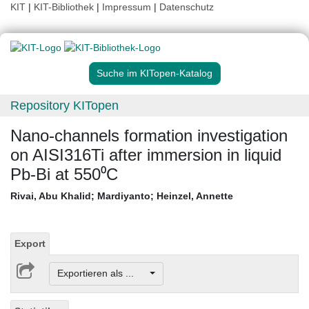
KIT
|
KIT-Bibliothek
|
Impressum
|
Datenschutz
Suche im KITopen-Katalog
Repository KITopen
Nano-channels formation investigation
on AISI316Ti after immersion in liquid
Pb-Bi at 550⁰C
Rivai, Abu Khalid
;
Mardiyanto
;
Heinzel, Annette
Export
Exportieren als ...