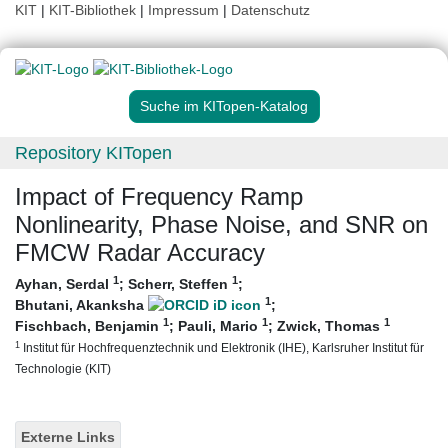
KIT
|
KIT-Bibliothek
|
Impressum
|
Datenschutz
Suche im KITopen-Katalog
Repository KITopen
Impact of Frequency Ramp
Nonlinearity, Phase Noise, and SNR on
FMCW Radar Accuracy
1
1
Ayhan, Serdal
;
Scherr, Steffen
;
1
Bhutani, Akanksha
;
1
1
1
Fischbach, Benjamin
;
Pauli, Mario
;
Zwick, Thomas
1
Institut für Hochfrequenztechnik und Elektronik (IHE), Karlsruher Institut für
Technologie (KIT)
Externe Links