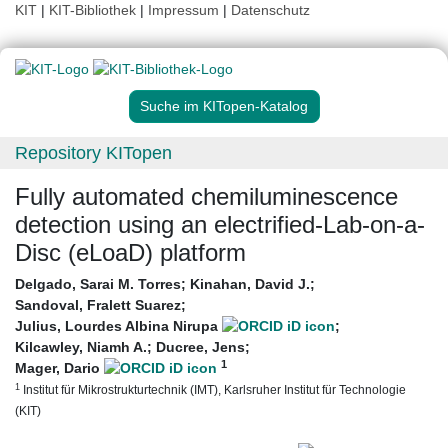
KIT
|
KIT-Bibliothek
|
Impressum
|
Datenschutz
Suche im KITopen-Katalog
Repository KITopen
Fully automated chemiluminescence
detection using an electrified-Lab-on-a-
Disc (eLoaD) platform
Delgado, Sarai M. Torres
;
Kinahan, David J.
;
Sandoval, Fralett Suarez
;
Julius, Lourdes Albina Nirupa
;
Kilcawley, Niamh A.
;
Ducree, Jens
;
1
Mager, Dario
1
Institut für Mikrostrukturtechnik (IMT), Karlsruher Institut für Technologie
(KIT)