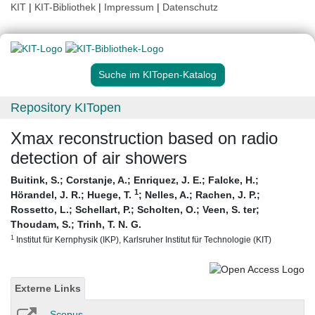
KIT
|
KIT-Bibliothek
|
Impressum
|
Datenschutz
Suche im KITopen-Katalog
Repository KITopen
Xmax reconstruction based on radio
detection of air showers
Buitink, S.
;
Corstanje, A.
;
Enriquez, J. E.
;
Falcke, H.
;
1
Hörandel, J. R.
;
Huege, T.
;
Nelles, A.
;
Rachen, J. P.
;
Rossetto, L.
;
Schellart, P.
;
Scholten, O.
;
Veen, S. ter
;
Thoudam, S.
;
Trinh, T. N. G.
1
Institut für Kernphysik (IKP), Karlsruher Institut für Technologie (KIT)
Externe Links
Scopus