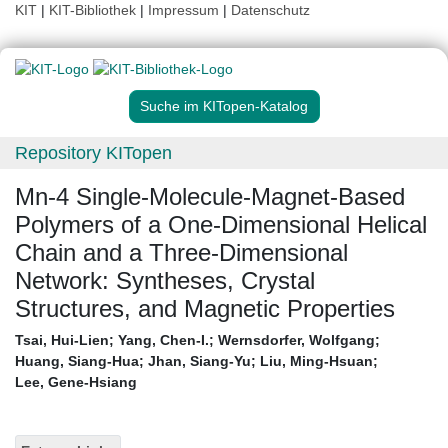
KIT
|
KIT-Bibliothek
|
Impressum
|
Datenschutz
Suche im KITopen-Katalog
Repository KITopen
Mn-4 Single-Molecule-Magnet-Based
Polymers of a One-Dimensional Helical
Chain and a Three-Dimensional
Network: Syntheses, Crystal
Structures, and Magnetic Properties
Tsai, Hui-Lien
;
Yang, Chen-I.
;
Wernsdorfer, Wolfgang
;
Huang, Siang-Hua
;
Jhan, Siang-Yu
;
Liu, Ming-Hsuan
;
Lee, Gene-Hsiang