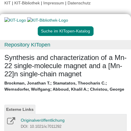
KIT
|
KIT-Bibliothek
|
Impressum
|
Datenschutz
Suche im KITopen-Katalog
Repository KITopen
Synthesis and characterization of a Mn-
22 single-molecule magnet and a [Mn-
22]n single-chain magnet
Brockman, Jonathan T.
;
Stamatatos, Theocharis C.
;
Wernsdorfer, Wolfgang
;
Abboud, Khalil A.
;
Christou, George
Externe Links
Originalveröffentlichung
DOI: 10.1021/ic7011292