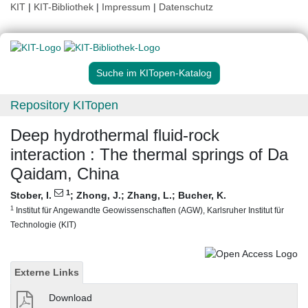
KIT
|
KIT-Bibliothek
|
Impressum
|
Datenschutz
Suche im KITopen-Katalog
Repository KITopen
Deep hydrothermal fluid-rock
interaction : The thermal springs of Da
Qaidam, China
1
Stober, I.
;
Zhong, J.
;
Zhang, L.
;
Bucher, K.
1
Institut für Angewandte Geowissenschaften (AGW), Karlsruher Institut für
Technologie (KIT)
Externe Links
Download