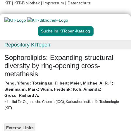
KIT
|
KIT-Bibliothek
|
Impressum
|
Datenschutz
Suche im KITopen-Katalog
Repository KITopen
Sophorolipids: Expanding structural
diversity by ring-opening cross-
metathesis
1
Peng, Yifeng
;
Totsingan, Filbert
;
Meier, Michael A. R.
;
Steinmann, Mark
;
Wurm, Frederik
;
Koh, Amanda
;
Gross, Richard A.
1
Institut für Organische Chemie (IOC), Karlsruher Institut für Technologie
(KIT)
Externe Links