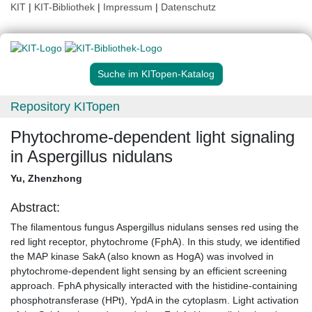
KIT
|
KIT-Bibliothek
|
Impressum
|
Datenschutz
Suche im KITopen-Katalog
Repository KITopen
Phytochrome-dependent light signaling
in Aspergillus nidulans
Yu, Zhenzhong
Abstract:
The filamentous fungus Aspergillus nidulans senses red using the
red light receptor, phytochrome (FphA). In this study, we identified
the MAP kinase SakA (also known as HogA) was involved in
phytochrome-dependent light sensing by an efficient screening
approach. FphA physically interacted with the histidine-containing
phosphotransferase (HPt), YpdA in the cytoplasm. Light activation