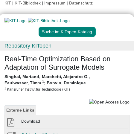
KIT
|
KIT-Bibliothek
|
Impressum
|
Datenschutz
Suche im KITopen-Katalog
Repository KITopen
Real-Time Optimization Based on
Adaptation of Surrogate Models
Singhal, Martand
;
Marchetti, Alejandro G.
;
1
Faulwasser, Timm
;
Bonvin, Dominique
1
Karlsruher Institut für Technologie (KIT)
Externe Links
Download