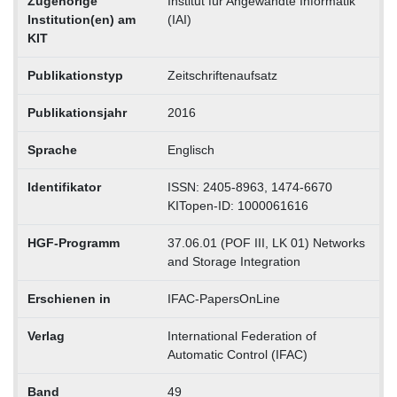
Zugehörige
Institut für Angewandte Informatik
Institution(en) am
(IAI)
KIT
Publikationstyp
Zeitschriftenaufsatz
Publikationsjahr
2016
Sprache
Englisch
Identifikator
ISSN: 2405-8963, 1474-6670
KITopen-ID: 1000061616
HGF-Programm
37.06.01 (POF III, LK 01) Networks
and Storage Integration
Erschienen in
IFAC-PapersOnLine
Verlag
International Federation of
Automatic Control (IFAC)
Band
49