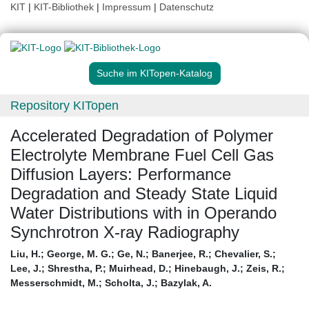
KIT
|
KIT-Bibliothek
|
Impressum
|
Datenschutz
Suche im KITopen-Katalog
Repository KITopen
Accelerated Degradation of Polymer
Electrolyte Membrane Fuel Cell Gas
Diffusion Layers: Performance
Degradation and Steady State Liquid
Water Distributions with in Operando
Synchrotron X-ray Radiography
Liu, H.
;
George, M. G.
;
Ge, N.
;
Banerjee, R.
;
Chevalier, S.
;
Lee, J.
;
Shrestha, P.
;
Muirhead, D.
;
Hinebaugh, J.
;
Zeis, R.
;
Messerschmidt, M.
;
Scholta, J.
;
Bazylak, A.