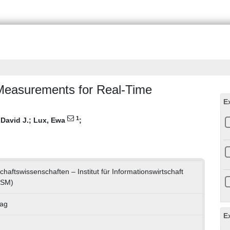
Measurements for Real-Time
E
1
 David J.
;
Lux, Ewa
;
schaftswissenschaften – Institut für Informationswirtschaft
ISM)
rag
E