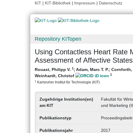
KIT
|
KIT-Bibliothek
|
Impressum
|
Datenschutz
Repository KITopen
Using Contactless Heart Rate 
Assessment of Affective States
1
Rouast, Philipp V.
;
Adam, Marc T. P.
;
Cornforth,
1
Weinhardt, Christof
1
Karlsruher Institut für Technologie (KIT)
Zugehörige Institution(en)
Fakultät für Wirt
am KIT
und Marketing (I
Publikationstyp
Proceedingsbeit
Publikationsjahr
2017