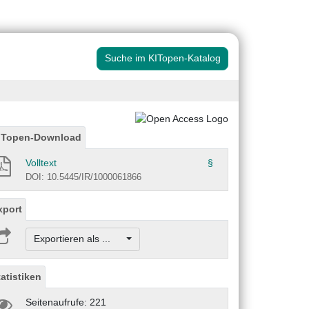
Suche im KITopen-Katalog
ITopen-Download
Volltext
§
DOI: 10.5445/IR/1000061866
xport
Exportieren als ...
tatistiken
Seitenaufrufe: 221