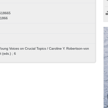
-618665
61866
Young Voices on Crucial Topics / Caroline Y. Robertson-von
 (eds.) ; 6