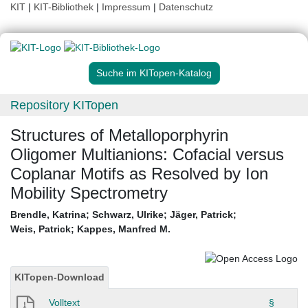
KIT
|
KIT-Bibliothek
|
Impressum
|
Datenschutz
Suche im KITopen-Katalog
Repository KITopen
Structures of Metalloporphyrin
Oligomer Multianions: Cofacial versus
Coplanar Motifs as Resolved by Ion
Mobility Spectrometry
Brendle, Katrina
;
Schwarz, Ulrike
;
Jäger, Patrick
;
Weis, Patrick
;
Kappes, Manfred M.
KITopen-Download
Volltext
§