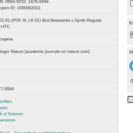
N: 0950-9232, 1476-5594
open-ID: 1000062011
01.01 (POF III, LK 01) Biol.Netzwerke u.Synth.Regulat.
E
G+ITC
cogene
inger Nature [academic journals on nature.com]
S
77-5584
enAlex
opus
 of Science
ensions