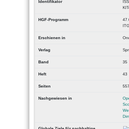
Identifikator
ISS
KIT
HGF-Programm
47.
IT
Erschienen in
On
Verlag
Spr
Band
35
Heft
43
Seiten
55
Nachgewiesen in
Op
Sc
Web
Dim
Globale Ziele für nachhaltige