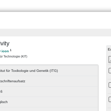
vity
E
1
 für Technologie (KIT)
titut für Toxikologie und Genetik (ITG)
tschriftenaufsatz
16
lisch