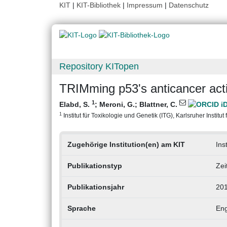
KIT
|
KIT-Bibliothek
|
Impressum
|
Datenschutz
Repository KITopen
TRIMming p53's anticancer acti
1
Elabd, S.
;
Meroni, G.
;
Blattner, C.
1
Institut für Toxikologie und Genetik (ITG), Karlsruher Institut
Zugehörige Institution(en) am KIT
Ins
Publikationstyp
Zei
Publikationsjahr
20
Sprache
Eng