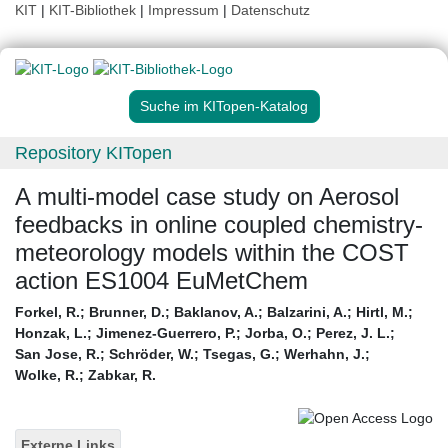
KIT
|
KIT-Bibliothek
|
Impressum
|
Datenschutz
Suche im KITopen-Katalog
Repository KITopen
A multi-model case study on Aerosol
feedbacks in online coupled chemistry-
meteorology models within the COST
action ES1004 EuMetChem
Forkel, R.
;
Brunner, D.
;
Baklanov, A.
;
Balzarini, A.
;
Hirtl, M.
;
Honzak, L.
;
Jimenez-Guerrero, P.
;
Jorba, O.
;
Perez, J. L.
;
San Jose, R.
;
Schröder, W.
;
Tsegas, G.
;
Werhahn, J.
;
Wolke, R.
;
Zabkar, R.
Externe Links