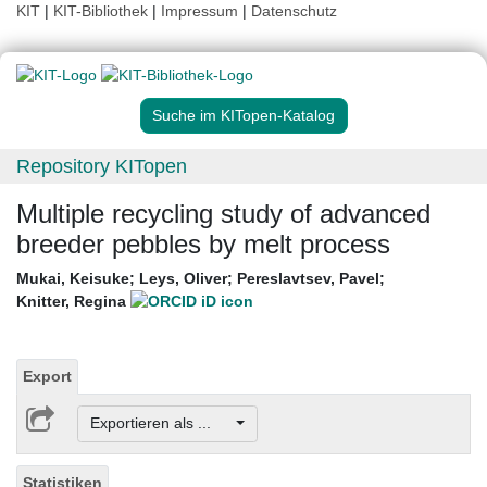
KIT
|
KIT-Bibliothek
|
Impressum
|
Datenschutz
Suche im KITopen-Katalog
Repository KITopen
Multiple recycling study of advanced
breeder pebbles by melt process
Mukai, Keisuke
;
Leys, Oliver
;
Pereslavtsev, Pavel
;
Knitter, Regina
Export
Exportieren als ...
Statistiken