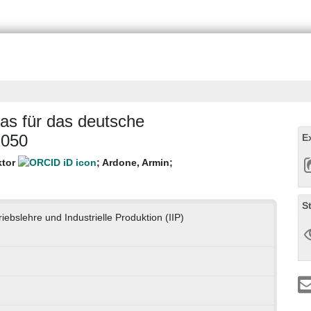
as für das deutsche
2050
E
ktor
;
Ardone, Armin
;
S
triebslehre und Industrielle Produktion (IIP)