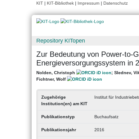
KIT
|
KIT-Bibliothek
|
Impressum
|
Datenschutz
Repository KITopen
Zur Bedeutung von Power‐to‐G
Energieversorgungssystem in 
Nolden, Christoph
;
Slednev, Vi
Fichtner, Wolf
Zugehörige
Institut für Industriebe
Institution(en) am KIT
Publikationstyp
Buchaufsatz
Publikationsjahr
2016