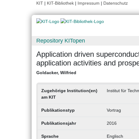
KIT
|
KIT-Bibliothek
|
Impressum
|
Datenschutz
Repository KITopen
Application driven superconduc
application activities and prosp
Goldacker, Wilfried
Zugehörige Institution(en)
Institut für Tec
am KIT
Publikationstyp
Vortrag
Publikationsjahr
2016
Sprache
Englisch