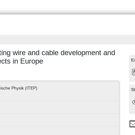
ting wire and cable development and
ects in Europe
E
hnische Physik (ITEP)
S