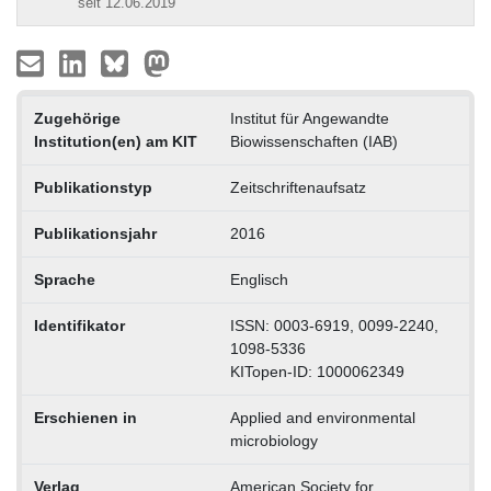
seit 12.06.2019
Zugehörige
Institut für Angewandte
Institution(en) am KIT
Biowissenschaften (IAB)
Publikationstyp
Zeitschriftenaufsatz
Publikationsjahr
2016
Sprache
Englisch
Identifikator
ISSN: 0003-6919, 0099-2240,
1098-5336
KITopen-ID: 1000062349
Erschienen in
Applied and environmental
microbiology
Verlag
American Society for