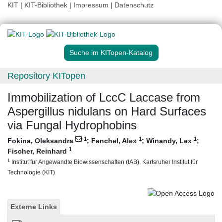
KIT
|
KIT-Bibliothek
|
Impressum
|
Datenschutz
Suche im KITopen-Katalog
Repository KITopen
Immobilization of LccC Laccase from
Aspergillus nidulans on Hard Surfaces
via Fungal Hydrophobins
1
1
1
Fokina, Oleksandra
;
Fenchel, Alex
;
Winandy, Lex
;
1
Fischer, Reinhard
1
Institut für Angewandte Biowissenschaften (IAB), Karlsruher Institut für
Technologie (KIT)
Externe Links