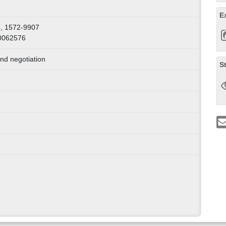
E
, 1572-9907
0062576
nd negotiation
S