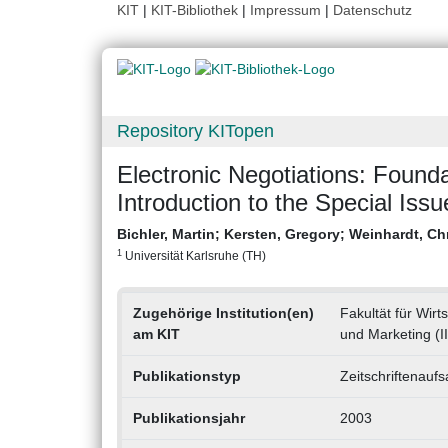
KIT
|
KIT-Bibliothek
|
Impressum
|
Datenschutz
Repository KITopen
Electronic Negotiations: Foun
Introduction to the Special Issue
Bichler, Martin
;
Kersten, Gregory
;
Weinhardt, Ch
1
Universität Karlsruhe (TH)
Zugehörige Institution(en)
Fakultät für Wirt
am KIT
und Marketing (I
Publikationstyp
Zeitschriftenaufs
Publikationsjahr
2003