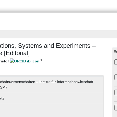
dations, Systems and Experiments –
 [Editorial]
E
1
ristof
schaftswissenschaften – Institut für Informationswirtschaft
ISM)
atz