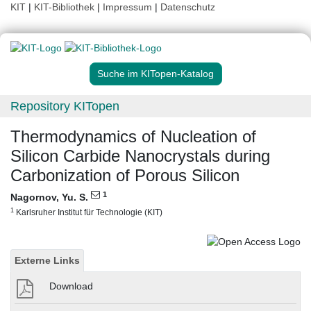
KIT
|
KIT-Bibliothek
|
Impressum
|
Datenschutz
Suche im KITopen-Katalog
Repository KITopen
Thermodynamics of Nucleation of
Silicon Carbide Nanocrystals during
Carbonization of Porous Silicon
1
Nagornov, Yu. S.
1
Karlsruher Institut für Technologie (KIT)
Externe Links
Download