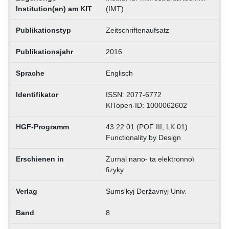
Institution(en) am KIT
(IMT)
Publikationstyp
Zeitschriftenaufsatz
Publikationsjahr
2016
Sprache
Englisch
Identifikator
ISSN: 2077-6772
KITopen-ID: 1000062602
HGF-Programm
43.22.01 (POF III, LK 01)
Functionality by Design
Erschienen in
Zurnal nano- ta elektronnoï
fizyky
Verlag
Sumsʹkyj Deržavnyj Univ.
Band
8