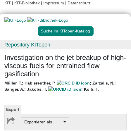
KIT
|
KIT-Bibliothek
|
Impressum
|
Datenschutz
Suche im KITopen-Katalog
Repository KITopen
Investigation on the jet breakup of high-
viscous fuels for entrained flow
gasification
Müller, T.
;
Habisreuther, P.
;
Zarzalis, N.
;
Sänger, A.
;
Jakobs, T.
;
Kolb, T.
Export
Exportieren als ...