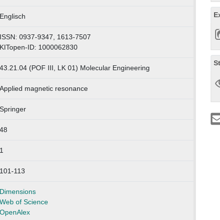
E
Englisch
ISSN: 0937-9347, 1613-7507
KITopen-ID: 1000062830
S
43.21.04 (POF III, LK 01) Molecular Engineering
Applied magnetic resonance
Springer
48
1
101-113
Dimensions
Web of Science
OpenAlex