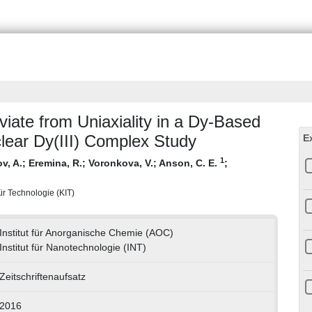
iate from Uniaxiality in a Dy-Based
lear Dy(III) Complex Study
E
1
v, A.
;
Eremina, R.
;
Voronkova, V.
;
Anson, C. E.
;
für Technologie (KIT)
Institut für Anorganische Chemie (AOC)
Institut für Nanotechnologie (INT)
Zeitschriftenaufsatz
2016