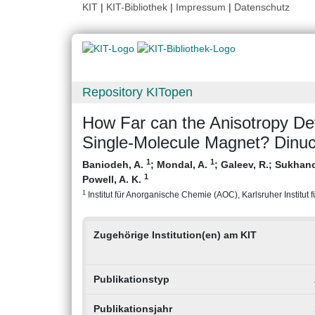
KIT
|
KIT-Bibliothek
|
Impressum
|
Datenschutz
Repository KITopen
How Far can the Anisotropy Dev
Single-Molecule Magnet? Dinuc
1
1
Baniodeh, A.
;
Mondal, A.
;
Galeev, R.
;
Sukhano
1
Powell, A. K.
1
Institut für Anorganische Chemie (AOC), Karlsruher Institut 
Zugehörige Institution(en) am KIT
Publikationstyp
Publikationsjahr