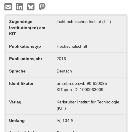
Zugehörige
Lichttechnisches Institut (LTI)
Institution(en) am
KIT
Publikationstyp
Hochschulschrift
Publikationsjahr
2016
Sprache
Deutsch
Identifikator
urn:nbn:de:swb:90-630095
KITopen-ID: 1000063009
Verlag
Karlsruher Institut für Technologie
(KIT)
Umfang
IV, 134 S.