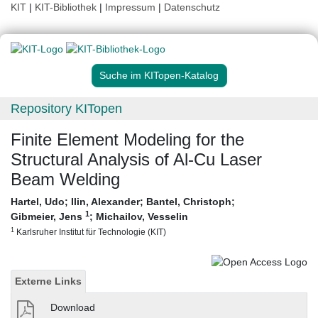
KIT
|
KIT-Bibliothek
|
Impressum
|
Datenschutz
Suche im KITopen-Katalog
Repository KITopen
Finite Element Modeling for the
Structural Analysis of Al-Cu Laser
Beam Welding
Hartel, Udo
;
Ilin, Alexander
;
Bantel, Christoph
;
1
Gibmeier, Jens
;
Michailov, Vesselin
1
Karlsruher Institut für Technologie (KIT)
Externe Links
Download