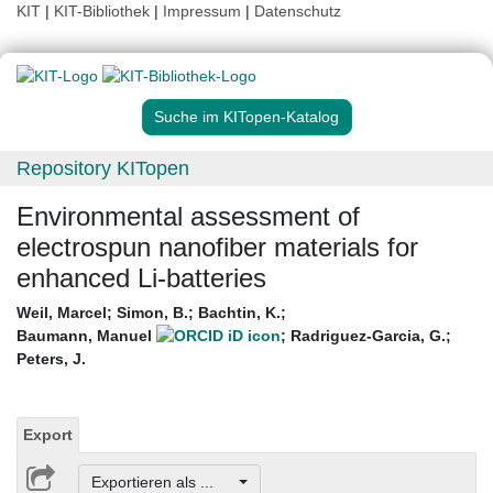
KIT
|
KIT-Bibliothek
|
Impressum
|
Datenschutz
Suche im KITopen-Katalog
Repository KITopen
Environmental assessment of
electrospun nanofiber materials for
enhanced Li-batteries
Weil, Marcel
;
Simon, B.
;
Bachtin, K.
;
Baumann, Manuel
;
Radriguez-Garcia, G.
;
Peters, J.
Export
Exportieren als ...