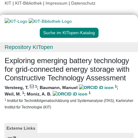
KIT
|
KIT-Bibliothek
|
Impressum
|
Datenschutz
Suche im KITopen-Katalog
Repository KITopen
Exploring emerging battery technology
for grid-connected energy storage with
Constructive Technology Assessment
1
1
Versteeg, T.
;
Baumann, Manuel
;
1
1
Weil, M.
;
Moniz, A. B.
1
Institut für Technikfolgenabschätzung und Systemanalyse (ITAS), Karlsruher
Institut für Technologie (KIT)
Externe Links