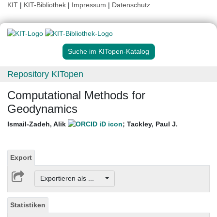
KIT
|
KIT-Bibliothek
|
Impressum
|
Datenschutz
Suche im KITopen-Katalog
Repository KITopen
Computational Methods for
Geodynamics
Ismail-Zadeh, Alik
;
Tackley, Paul J.
Export
Exportieren als ...
Statistiken