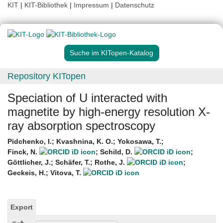
KIT
|
KIT-Bibliothek
|
Impressum
|
Datenschutz
Suche im KITopen-Katalog
Repository KITopen
Speciation of U interacted with
magnetite by high-energy resolution X-
ray absorption spectroscopy
Pidchenko, I.
;
Kvashnina, K. O.
;
Yokosawa, T.
;
Finck, N.
;
Schild, D.
;
Göttlicher, J.
;
Schäfer, T.
;
Rothe, J.
;
Geckeis, H.
;
Vitova, T.
Export