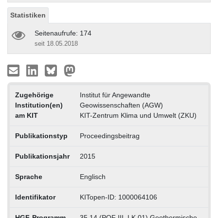
Statistiken
Seitenaufrufe: 174
seit 18.05.2018
Zugehörige
Institut für Angewandte
Institution(en)
Geowissenschaften (AGW)
am KIT
KIT-Zentrum Klima und Umwelt (ZKU)
Publikationstyp
Proceedingsbeitrag
Publikationsjahr
2015
Sprache
Englisch
Identifikator
KITopen-ID: 1000064106
HGF-Programm
35.14 (POF III, LK 01) Geothermische