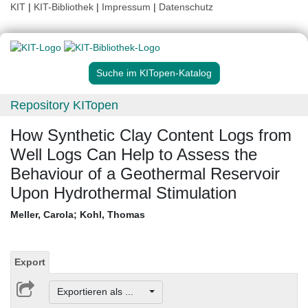
KIT
|
KIT-Bibliothek
|
Impressum
|
Datenschutz
Suche im KITopen-Katalog
Repository KITopen
How Synthetic Clay Content Logs from
Well Logs Can Help to Assess the
Behaviour of a Geothermal Reservoir
Upon Hydrothermal Stimulation
Meller, Carola
;
Kohl, Thomas
Export
Exportieren als ...