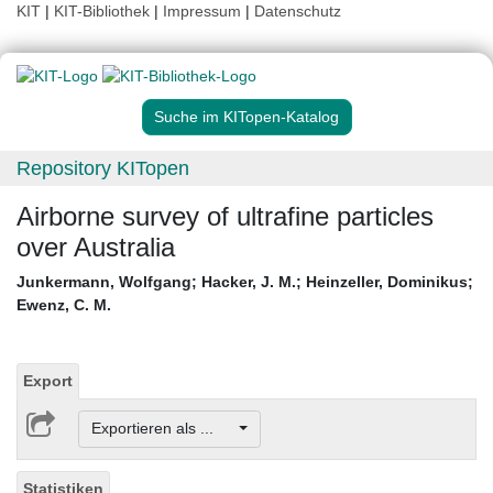
KIT
|
KIT-Bibliothek
|
Impressum
|
Datenschutz
Suche im KITopen-Katalog
Repository KITopen
Airborne survey of ultrafine particles
over Australia
Junkermann, Wolfgang
;
Hacker, J. M.
;
Heinzeller, Dominikus
;
Ewenz, C. M.
Export
Exportieren als ...
Statistiken