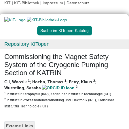
KIT
|
KIT-Bibliothek
|
Impressum
|
Datenschutz
Suche im KITopen-Katalog
Repository KITopen
Commissioning the Magnet Safety
System of the Cryogenic Pumping
Section of KATRIN
1
1
2
Gil, Woosik
;
Hoehn, Thomas
;
Petry, Klaus
;
2
Wuestling, Sascha
1
Institut für Kernphysik (IKP), Karlsruher Institut für Technologie (KIT)
2
Institut für Prozessdatenverarbeitung und Elektronik (IPE), Karlsruher
Institut für Technologie (KIT)
Externe Links