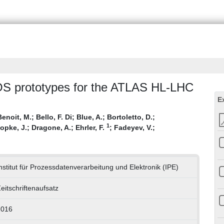
OS prototypes for the ATLAS HL-LHC
E
Benoit, M.
;
Bello, F. Di
;
Blue, A.
;
Bortoletto, D.
;
1
opke, J.
;
Dragone, A.
;
Ehrler, F.
;
Fadeyev, V.
;
nstitut für Prozessdatenverarbeitung und Elektronik (IPE)
eitschriftenaufsatz
2016