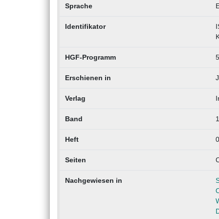
Sprache
E
Identifikator
I
K
HGF-Programm
5
Erschienen in
J
Verlag
I
Band
1
Heft
Seiten
Nachgewiesen in
W
D