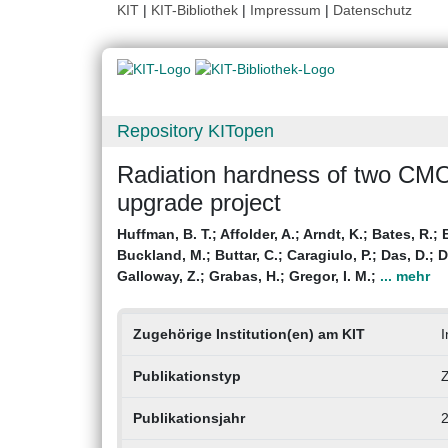
KIT
|
KIT-Bibliothek
|
Impressum
|
Datenschutz
Repository KITopen
Radiation hardness of two CM
upgrade project
Huffman, B. T.
;
Affolder, A.
;
Arndt, K.
;
Bates, R.
;
Buckland, M.
;
Buttar, C.
;
Caragiulo, P.
;
Das, D.
;
D
Galloway, Z.
;
Grabas, H.
;
Gregor, I. M.
;
... mehr
Zugehörige Institution(en) am KIT
I
Publikationstyp
Z
Publikationsjahr