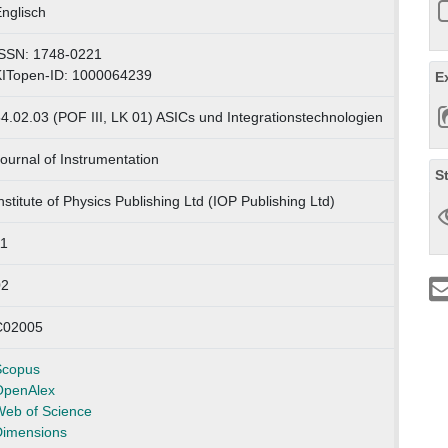
nglisch
SSN: 1748-0221
ITopen-ID: 1000064239
E
4.02.03 (POF III, LK 01) ASICs und Integrationstechnologien
ournal of Instrumentation
S
nstitute of Physics Publishing Ltd (IOP Publishing Ltd)
1
02
C02005
Scopus
OpenAlex
eb of Science
imensions