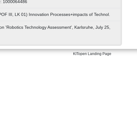
D: 1000064486
POF III, LK 01) Innovation Processes+impacts of Technol.
n 'Robotics Technology Assessment', Karlsruhe, July 25,
KITopen Landing Page